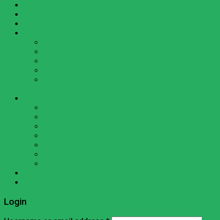
TRANG CHỦ
GIỚI THIỆU
BẢNG GIÁ
PHẦN MỀM
Phần mềm Nhân sự tính lương Hrad Enterprise
Phần mềm quản lý suất ăn
Câu hỏi thường gặp
Hướng dẫn sử dụng
Download phần mềm Nhân sự tính lương HRAD
2026
TIN TỨC
Hướng dẫn sử dụng phần mềm
Máy chấm công
Phần mềm nhân sự
Phần mềm chấm công
Phần mềm tính lương
Phần mềm quản lý suất ăn
Tin tức
LIÊN HỆ
Login
Login