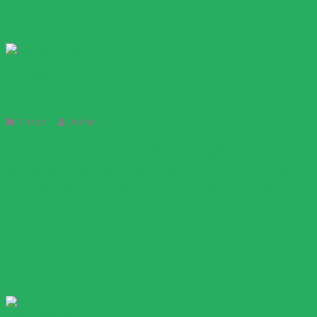
Đăng ký nghỉ phép trên phần mềm HRAD
Tin tức
Admin
Đăng ký nghỉ phép là gì? Xin nghỉ phép là việc xảy ra thường
xuyên trong các doanh nghiệp khi công nhân viên sẽ xin nghỉ
làm vào các ngày được hưởng chế độ hoặc vì lý do cá nhân,
đây cũng chính là nhu cầu thiết yếu của nhân viên trong quá
trình làm ...
05
Th3