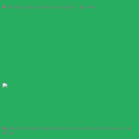
hệ thống quản lý suất ăn công nghiệp
Admin
Hệ thống kiểm soát suất ăn công nghiệp tại nhà máy Đồng
Nai đang có vấn đề đặt ra: hiện nay tại 1 nhà máy ở Nhơn
Trạch tỉnh Đồng Nai gặp vấn đề với công việc giám sát công
nhân đi ăn, cụ thể là công nhân đăng ký ăn vào đầu ca làm việc
...
05
Th7
#1 Phần mềm Nhân sự HRAD Enterprise là gì? mà được khách hàng
chọn sử dụng nhiều nhất
phần mềm chấm công phần mềm nhân sự phần mềm tính lương
Admin