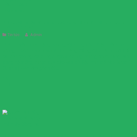
Phân quyền chức năng cho người dùng trên phần mềm tính lương
HRAD Enterprise
Tin tức
Admin
Phân quyền chức năng cho người dùng trên Phần mềm tính
lương HRAD Enterprise là tính năng để người quản trị có thể
cài đặt cho người dùng được sử dụng những chức năng nào
trong hệ thống, được truy cập vào dữ liệu như thế nào Bước 1:
Quản trị viên vào góc trái ...
14
Th7
Lắp đặt hệ thống kiểm soát suất ăn công nghiệp tại Đồng Nai