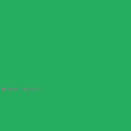
Cách xác định kê khai thuế TNCN theo Quý hay theo Tháng:
Căn cứ theo Điều 8 Nghị định 126/2020/NĐ-CP quy định như
sau: 1. Các loại thuế thuộc loại khai theo tháng, bao gồm: a)
Thuế giá trị gia tăng, thuế thu nhập cá nhân. Trường hợp người
nộp thuế đáp ứng các tiêu ...
09
Th12
Cách tính thuế TNCN cho người nước ngoài 2023
Tin tức
Admin
Cách tính thuế TNCN cho cá nhân không cư trú có thu nhập từ
tiền lương, tiền công: – Thuế thu nhập cá nhân đối với thu nhập
từ tiền lương, tiền công của cá nhân không cư trú được xác
định bằng thu nhập chịu thuế từ tiền lương, tiền công nhân (×)
với ...