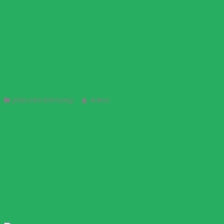
05
Th11
Phương án đóng BHXH đủ 15 năm được hưởng lương hưu
phần mềm tính lương
Admin
Chiều 2/11, Bộ trưởng Bộ Lao động, Thương binh và Xã hội
Đào Ngọc Dung trình bày Tờ trình dự án Luật BHXH (sửa đổi)
lên Quốc hội về việc đóng BHXH. Bổ sung 5 nhóm tham gia
đóng BHXH bắt buộc Theo Bộ trưởng Đào Ngọc Dung, dự
thảo luật đã bổ sung 5 ...
03
Th11