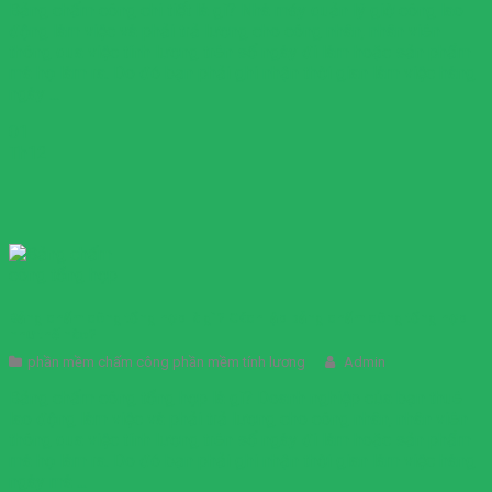
Bảng chấm công chi tiết là gì? Nhà máy quản lý giờ công lao
động làm việc và phải trả lương cho công nhân, nhân viên
thông qua việc tính lương trên số ngày đi làm hoặc sản phẩm
mà họ làm ra. Do đó bạn phải ghi nhận thời gian làm việc hàng
ngày ...
01
Th12
Bảng chấm công tổng hợp là gì? Cách lập bảng chấm công tổng hợp
như thế nào?
phần mềm chấm công phần mềm tính lương
Admin
Bảng chấm công tổng hợp là gì? Doanh nghiệp của bạn thuê
lao động làm việc và phải trả lương cho công nhân, nhân viên
thông qua việc tính lương trên số ngày đi làm hoặc sản phẩm
mà họ làm ra. Do đó bạn phải ghi nhận thời gian làm việc hàng
ngày mà ...