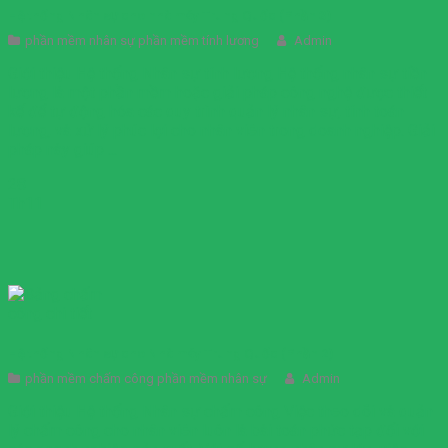
Hệ thống Nhân sự cho nhà máy Trung Quốc (Phần 3)
phần mềm nhân sự phần mềm tính lương
Admin
Giới thiệu Hệ thống Nhân sự tính lương Hệ thống nhân sự tiền
lương là một phần mềm hoặc giải pháp công nghệ được thiết
kế để tự động hóa các quy trình quản lý nhân sự, tính toán
lương, và xử lý phúc lợi cho nhân viên trong doanh nghiệp. Giải
pháp này giúp ...
28
Th11
Hệ thống Nhân sự cho Nhà máy Trung Quốc (Phần 2)
phần mềm chấm công phần mềm nhân sự
Admin
Giới thiệu Hệ thống Nhân sự chấm công Việc theo dõi và quản
lý chấm công cho nhân viên luôn là bài toán phức tạp đối với