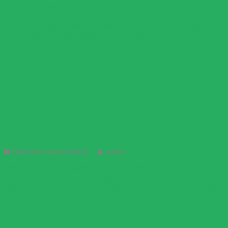
Phần mềm nhân sự HRAD Enterprise là một giải pháp quản lý
nhân sự, chấm công và tính lương được phát triển bởi Công ty
TNHH Công nghệ Hoa Sơn. Đây là một công cụ toàn diện,
được thiết kế để hỗ trợ các doanh nghiệp tối ưu hóa quy trình
quản lý nhân sự ...
27
Th2
Giải pháp phần mềm quản lý suất ăn cho nhà máy Nhật bản
Phần mềm quản lý suất ăn
Admin
Phần mềm quản lý suất ăn là một hệ thống công nghệ thông
tin giúp tổ chức và tự động hóa các hoạt động liên quan đến
bếp ăn tập thể trong doanh nghiệp, nhà máy, trường học hoặc
bệnh viện. Phần mềm này hỗ trợ quản lý từ khâu đặt suất ăn,
chuẩn bị ...
05