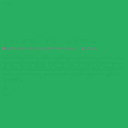
Th12
Hệ thống Nhân sự cho nhà máy Trung Quốc (Phần 4)
phần mềm chấm công phần mềm nhân sự
Admin
Giới thiệu Hệ thống Nhân sự tiếng Trung Hiện nay, nhiều doanh
nghiệp Trung Quốc lựa chọn Việt Nam làm nơi đặt chi nhánh
phụ nhờ vào các lợi thế như vị trí địa lý thuận lợi và chi phí hợp
lý. Trong môi trường làm việc kết hợp giữa người Trung Quốc
và người ...
28
Th11