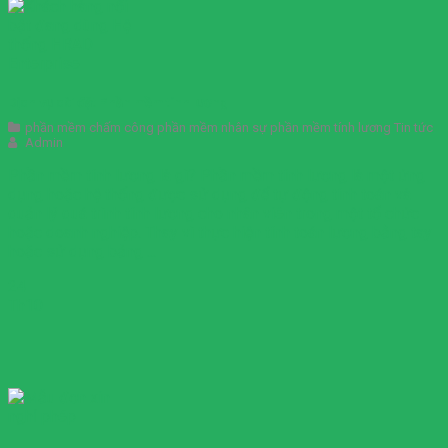
Dịch vụ cài đặt Phần mềm tính lương
phần mềm chấm công phần mềm nhân sự phần mềm tính lương Tin tức
Admin
Phần mềm tính lương là gì? Phần mềm tính lương là một ứng
dụng hoặc hệ thống được sử dụng để tự động tính toán và
quản lý quá trình tính lương cho nhân viên trong một tổ chức
hoặc doanh nghiệp. Thay vì thực hiện tính toán lương bằng tay
hoặc sử dụng bảng ...
24
Th10