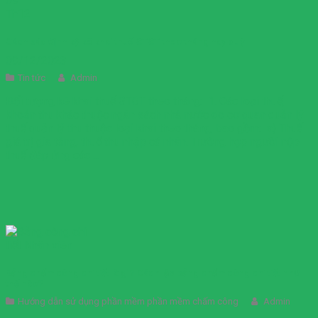
09
Th12
Cách xác định kỳ kê khai thuế GTGT theo tháng hay quý
09/12/2023
Tin tức
Admin
Đối tượng kê khai thuế GTGT theo tháng: 1. Các loại thuế,
khoản thu khác thuộc ngân sách nhà nước do cơ quan quản lý
thuế quản lý thu thuộc loại khai theo tháng, bao gồm: a) Thuế
giá trị gia tăng, thuế thu nhập cá nhân. Trường hợp người nộp
thuế đáp ứng các ...
Bảng chấm công chi tiết là gì? Cách lập bảng chấm công chi tiết như
thế nào?
Hướng dẫn sử dụng phần mềm phần mềm chấm công
Admin