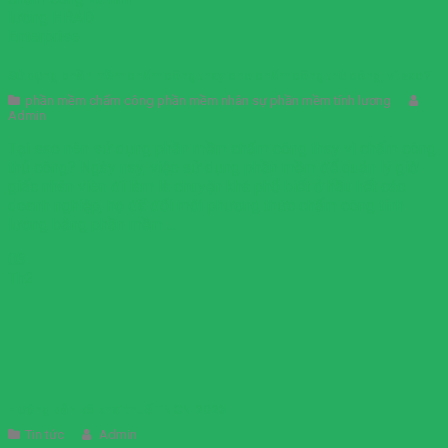
Sử dụng phần mềm chấm công thay cho chấm công thủ công, vì sao?
phần mềm chấm công phần mềm nhân sự phần mềm tính lương
Admin
Tại sao nên sử dụng phần mềm chấm công thay vì chấm công
thủ công? Ngày nay, việc sử dụng phần mềm để quản lý giờ
giấc nhân viên đi làm là chuyện khá phổ biết ở hầu hết các
doanh nghiệp, họ đã đổi mới phương thức chấm công tính
lương bằng phần mềm ...
03
Th2
Hướng dẫn kê khai thuế TNCN 2023
Tin tức
Admin