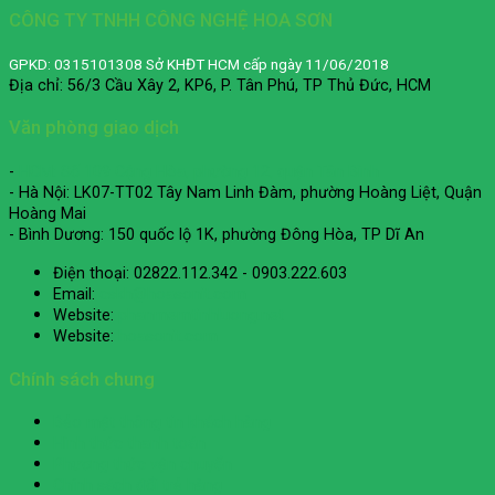
4)
Quốc
máy
cho
bản
sử
CÔNG TY TNHH CÔNG NGHỆ HOA SƠN
(Phần
Trung
Nhà
dụn
3)
Quốc
máy
nhi
GPKD: 0315101308 Sở KHĐT HCM cấp ngày 11/06/2018
(Phần
Trung
nhấ
Địa chỉ: 56/3 Cầu Xây 2, KP6, P. Tân Phú, TP Thủ Đức, HCM
2)
Quốc
(Phần
Văn phòng giao dịch
1)
-
HCM: Số 109 Cộng Hòa, phường 12, quận Tân Bình
- Hà Nội: LK07-TT02 Tây Nam Linh Đàm, phường Hoàng Liệt, Quận
Hoàng Mai
- Bình Dương: 150 quốc lộ 1K, phường Đông Hòa, TP Dĩ An
Điện thoại: 02822.112.342 - 0903.222.603
Email:
cskh@hoasonit.com
Website:
phanmemtinhluong.net
Website:
hoasonit.com
Chính sách chung
Bảo mật thông tin khách hàng
Hình thức thanh toán
Phương thức vận chuyển
Chính sách đổi trả hàng