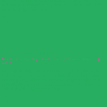
các doanh nghiệp sản xuất. Với số lượng nhân sự lớn, việc
chấm công thủ công bằng máy chấm công vân tay, máy chấm
công thẻ từ, hoặc sổ sách ...
27
Th11
Hệ thống Nhân sự cho Nhà máy Trung Quốc (Phần 1)
phần mềm chấm công phần mềm nhân sự phần mềm tính lương
Admin
Giới thiệu hệ thống nhân sự nhà máy Trung Quốc Hiện nay ở
Việt Nam các doanh nghiệp Trung Quốc đầu tư rất nhiều lĩnh
vực như gỗ, logistic, bao bì, may mặc. Trong đó Logistics là
nhiều nhất là doanh nghiệp hoạt động trong lĩnh vực cung cấp
thiết bị và giải pháp logistics. Công ...
27
Th11