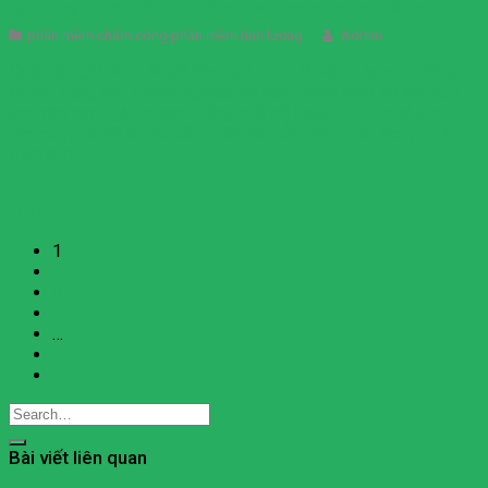
Quản lý nghỉ phép trên phần mềm HRAD Enterprise như thế nào
phần mềm chấm công phần mềm tính lương
Admin
Quản lý nghỉ phép là gì? Xin nghỉ phép là việc xảy ra thường
xuyên trong các doanh nghiệp khi công nhân viên sẽ xin nghỉ
làm vào các ngày được hưởng chế độ hoặc vì lý do cá nhân,
đây cũng chính là nhu cầu thiết yếu của nhân viên trong quá
trình làm ...
24
Th10
1
2
3
4
…
7
Bài viết liên quan