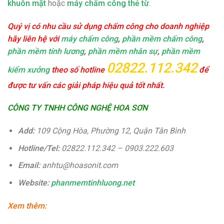
khuôn mặt
hoặc
máy chấm công thẻ từ
.
Quý vị có nhu cầu sử dụng chấm công cho doanh nghiệp
hãy liên hệ với
máy chấm công
,
phần mềm chấm công
,
phần mềm tính lương
,
phần mềm nhân sự
,
phần mềm
02822.112.342
kiểm xưởng
theo số hotline
để
được tư vấn các giải pháp hiệu quả tốt nhất.
CÔNG TY TNHH CÔNG NGHỆ HOA SƠN
Add:
109 Cộng Hòa, Phường 12, Quận Tân Bình
Hotline/Tel:
02822.112.342 – 0903.222.603
Email:
anhtu
@hoasonit.com
Website:
phanmemtinhluong.net
Xem thêm: