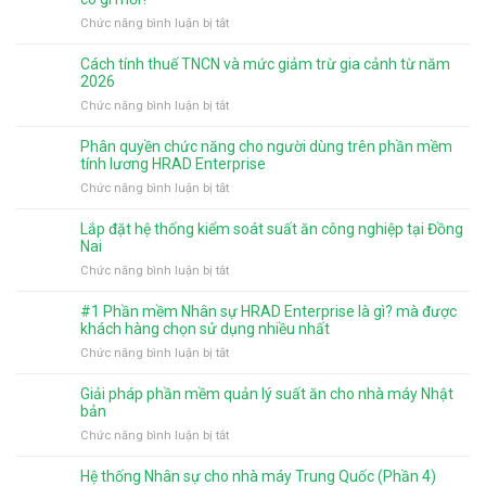
ở
Chức năng bình luận bị tắt
Phần
mềm
Cách tính thuế TNCN và mức giảm trừ gia cảnh từ năm
chấm
2026
công
ở
Chức năng bình luận bị tắt
tính
Cách
lương
tính
Phân quyền chức năng cho người dùng trên phần mềm
HRAD
thuế
tính lương HRAD Enterprise
Enterprise
TNCN
ở
Chức năng bình luận bị tắt
2026
và
Phân
có
mức
quyền
gì
Lắp đặt hệ thống kiểm soát suất ăn công nghiệp tại Đồng
giảm
chức
mới?
Nai
trừ
năng
ở
Chức năng bình luận bị tắt
gia
cho
Lắp
cảnh
người
đặt
từ
#1 Phần mềm Nhân sự HRAD Enterprise là gì? mà được
dùng
hệ
năm
khách hàng chọn sử dụng nhiều nhất
trên
thống
2026
ở
Chức năng bình luận bị tắt
phần
kiểm
#1
mềm
soát
Phần
tính
Giải pháp phần mềm quản lý suất ăn cho nhà máy Nhật
suất
mềm
lương
bản
ăn
Nhân
HRAD
ở
Chức năng bình luận bị tắt
công
sự
Enterprise
Giải
nghiệp
HRAD
pháp
tại
Hệ thống Nhân sự cho nhà máy Trung Quốc (Phần 4)
Enterprise