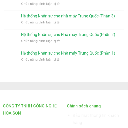
phần
Đồng
là
ở
Chức năng bình luận bị tắt
mềm
Nai
gì?
Hệ
quản
mà
thống
Hệ thống Nhân sự cho nhà máy Trung Quốc (Phần 3)
lý
được
Nhân
suất
ở
Chức năng bình luận bị tắt
khách
sự
ăn
Hệ
hàng
cho
cho
thống
chọn
nhà
Hệ thống Nhân sự cho Nhà máy Trung Quốc (Phần 2)
nhà
Nhân
sử
máy
máy
ở
Chức năng bình luận bị tắt
sự
dụng
Trung
Nhật
Hệ
cho
nhiều
Quốc
bản
thống
nhà
nhất
(Phần
Hệ thống Nhân sự cho Nhà máy Trung Quốc (Phần 1)
Nhân
máy
4)
ở
Chức năng bình luận bị tắt
sự
Trung
Hệ
cho
Quốc
thống
Nhà
(Phần
Nhân
máy
3)
sự
Trung
cho
Quốc
Nhà
(Phần
máy
2)
Trung
Quốc
CÔNG TY TNHH CÔNG NGHỆ
Chính sách chung
(Phần
HOA SƠN
1)
Bảo mật thông tin khách
GPKD: 0315101308 Sở KHĐT
hàng