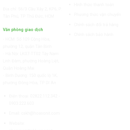
HCM cấp ngày 11/06/2018
Hình thức thanh toán
Địa chỉ: 56/3 Cầu Xây 2, KP6, P.
Phương thức vận chuyển
Tân Phú, TP Thủ Đức, HCM
Chính sách đổi trả hàng
Văn phòng giao dịch
Chính sách bảo hành
-
HCM: Số 109 Cộng Hòa,
phường 12, quận Tân Bình
- Hà Nội: LK07-TT02 Tây Nam
Linh Đàm, phường Hoàng Liệt,
Quận Hoàng Mai
- Bình Dương: 150 quốc lộ 1K,
phường Đông Hòa, TP Dĩ An
Điện thoại: 02822.112.342 -
0903.222.603
Email:
cskh@hoasonit.com
Website: