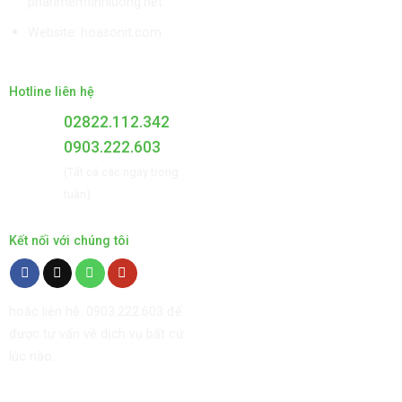
phanmemtinhluong.net
Website:
hoasonit.com
Hotline liên hệ
02822.112.342
0903.222.603
(Tất cả các ngày trong
tuần)
Kết nối với chúng tôi
hoặc liên hệ: 0903.222.603 để
được tư vấn về dịch vụ bất cứ
lúc nào.