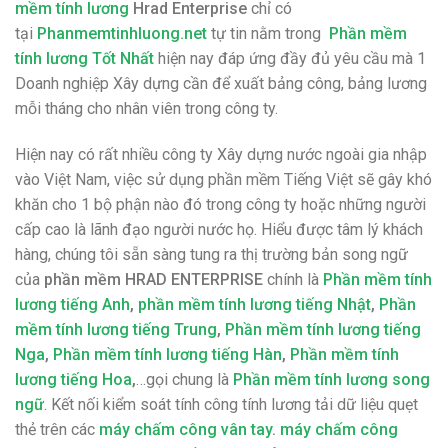
mềm tính lương
Hrad Enterprise
chỉ có
tại
Phanmemtinhluong.net
tự tin nằm trong
Phần mềm
tính lương Tốt Nhất
hiện nay đáp ứng đầy đủ yêu cầu mà 1
Doanh nghiệp Xây dựng cần để xuất bảng công, bảng lương
mỗi tháng cho nhân viên trong công ty.
Hiện nay có rất nhiều công ty Xây dựng nước ngoài gia nhập
vào Việt Nam, việc sử dụng phần mềm Tiếng Việt sẽ gây khó
khăn cho 1 bộ phận nào đó trong công ty hoặc những người
cấp cao là lãnh đạo người nước họ. Hiểu được tâm lý khách
hàng, chúng tôi sẵn sàng tung ra thị trường bản song ngữ
của
phần mềm HRAD ENTERPRISE
chính là
Phần mềm tính
lương tiếng Anh
,
phần mềm tính lương tiếng Nhật
,
Phần
mềm tính lương tiếng Trung
,
Phần mềm tính lương tiếng
Nga
,
Phần mềm tính lương tiếng Hàn
,
Phần mềm tính
lương tiếng Hoa
,
…gọi chung là
Phần mềm tính lương song
ngữ
. Kết nối kiểm soát tính công tính lương tải dữ liệu quẹt
thẻ trên các
máy chấm công vân tay
.
máy chấm công