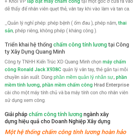
+ Khối VP
lắp đặt máy chấm công
tại một góc ở cửa ra vào
dễ thấy để nhân viên quẹt thẻ, vân tay khi vào làm và tan ca.
_Quản lý nghỉ phép: phép bệnh ( ốm đau ), phép năm,
thai
sản
, phép riêng, không phép ( kháng công ).
Triển khai hệ thống
chấm công tính lương
tại
Công
ty Xây Dựng Quang Minh
Công ty TNHH Kiến Trúc XD Quang Minh chọn
máy chấm
công Ronald Jack X938C
quản lý vân tay, thẻ gắn tại mỗi
chuyền sản xuất. Dùng
phần
phần mềm quản lý nhân sự
,
mềm tính lương
,
phần mềm chấm công
Hrad Enterprise
cài cho một máy tính chủ và ba máy tính con cho nhân viên
sử dụng xem công.
Giải pháp
chấm công tính lương
ngành xây
dựng hiệu quả cho Doanh Nghiệp Xây dựng
Một hệ thống chấm công tính lương hoàn hảo