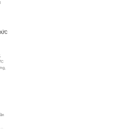
t
 ĐỨC
,
ỨC
ng,
hần
..