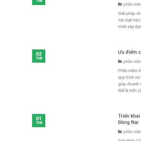
Th8
phần mềm
Giải pháp ch
các bạn học 
trình xây dự
Ưu điểm c
02
Th8
phần mềm
Phần mềm tín
quy trình xử
giúp doanh n
thể là một cấ
Triển kha
01
Đồng Nai
Th8
phần mềm
Giới thiệu 