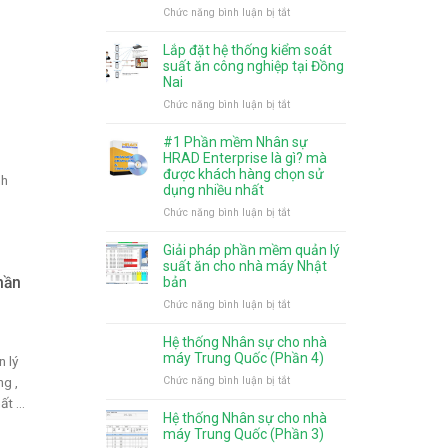
và
ở
Chức năng bình luận bị tắt
gì
mức
Phân
mới?
giảm
quyền
Lắp đặt hệ thống kiểm soát
trừ
chức
suất ăn công nghiệp tại Đồng
gia
năng
Nai
cảnh
cho
ở
Chức năng bình luận bị tắt
từ
người
Lắp
năm
dùng
đặt
#1 Phần mềm Nhân sự
2026
trên
hệ
HRAD Enterprise là gì? mà
phần
thống
được khách hàng chọn sử
nh
mềm
dụng nhiều nhất
kiểm
tính
soát
ở
Chức năng bình luận bị tắt
lương
suất
#1
HRAD
ăn
Phần
Giải pháp phần mềm quản lý
Enterprise
công
mềm
suất ăn cho nhà máy Nhật
nghiệp
hần
Nhân
bản
tại
sự
ở
Chức năng bình luận bị tắt
Đồng
HRAD
Giải
Nai
Enterprise
pháp
Hệ thống Nhân sự cho nhà
là
phần
máy Trung Quốc (Phần 4)
 lý
gì?
mềm
ở
g ,
Chức năng bình luận bị tắt
mà
quản
Hệ
được
t ...
lý
thống
khách
Hệ thống Nhân sự cho nhà
suất
Nhân
máy Trung Quốc (Phần 3)
hàng
ăn
sự