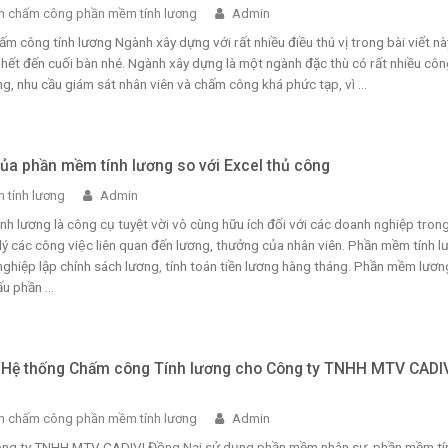
 chấm công phần mềm tính lương
Admin
ấm công tính lương Ngành xây dựng với rất nhiều điều thú vị trong bài viết nà
hết đến cuối bàn nhé. Ngành xây dựng là một ngành đặc thù có rất nhiều côn
ng, nhu cầu giám sát nhân viên và chấm công khá phức tạp, vì ...
ủa phần mềm tính lương so với Excel thủ công
 tính lương
Admin
h lương là công cụ tuyệt vời vô cùng hữu ích đối với các doanh nghiệp tron
 lý các công việc liên quan đến lương, thưởng của nhân viên. Phần mềm tính 
ghiệp lập chính sách lương, tính toán tiền lương hàng tháng. Phần mềm lươn
u phần ...
i Hệ thống Chấm công Tính lương cho Công ty TNHH MTV CADI
 chấm công phần mềm tính lương
Admin
Công ty TNHH MTV CADIVI Đồng Nai sử dụng phần mềm nhân sự, phần mềm tí