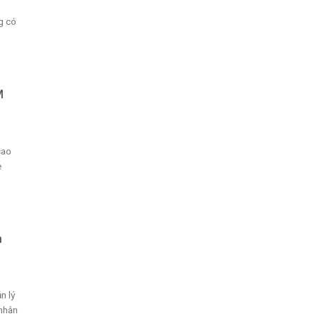
g có
M
cao
e
n
n lý
nhân