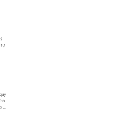
lý
 sự
quý
ính
 ...