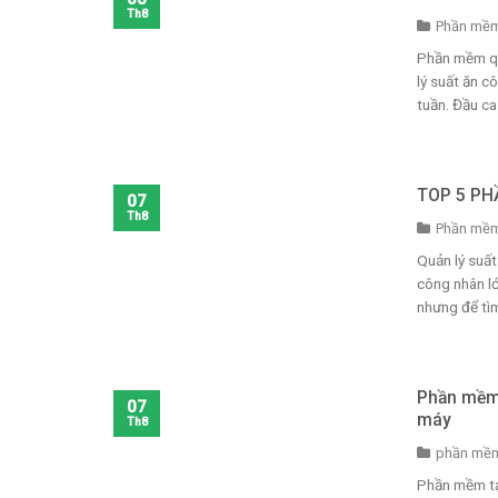
Th8
Phần mềm
Phần mềm quả
lý suất ăn c
tuần. Đầu ca
TOP 5 PH
07
Th8
Phần mềm
Quản lý suất
công nhân lớ
nhưng để tì
Phần mềm 
07
máy
Th8
phần mềm
Phần mềm tạ