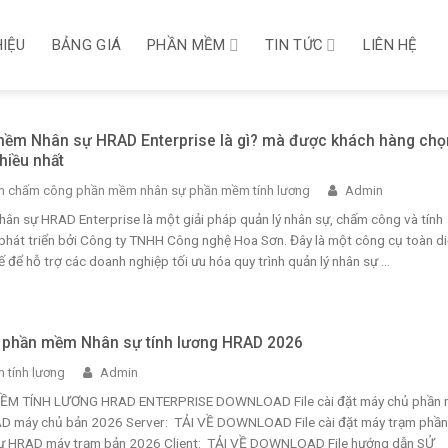
HIỆU
BẢNG GIÁ
PHẦN MỀM
TIN TỨC
LIÊN HỆ
ềm Nhân sự HRAD Enterprise là gì? mà được khách hàng chọ
hiều nhất
 chấm công phần mềm nhân sự phần mềm tính lương
Admin
ân sự HRAD Enterprise là một giải pháp quản lý nhân sự, chấm công và tính
phát triển bởi Công ty TNHH Công nghệ Hoa Sơn. Đây là một công cụ toàn di
ế để hỗ trợ các doanh nghiệp tối ưu hóa quy trình quản lý nhân sự ...
 phần mềm Nhân sự tính lương HRAD 2026
 tính lương
Admin
ỀM TÍNH LƯƠNG HRAD ENTERPRISE DOWNLOAD File cài đặt máy chủ phần
D máy chủ bản 2026 Server: TẢI VỀ DOWNLOAD File cài đặt máy trạm phần
ự HRAD máy trạm bản 2026 Client: TẢI VỀ DOWNLOAD File hướng dẫn SỬ