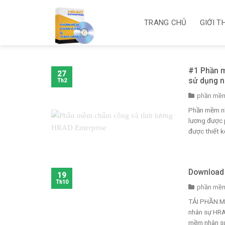
Skip
to
TRANG CHỦ
GIỚI T
content
#1 Phần m
27
sử dụng n
Th2
phần mềm
Phần mềm nh
lương được 
được thiết k
Download
19
Th10
phần mềm
TẢI PHẦN M
nhân sự HRA
mềm nhân s