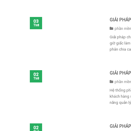
GIẢI PHÁ
03
Th8
phần mềm
Giải pháp ch
giờ giấc làm
phân chia ca 
GIẢI PHÁ
02
Th8
phần mềm
Hệ thống ph
khách hàng 
năng quản lý
GIẢI PHÁ
02