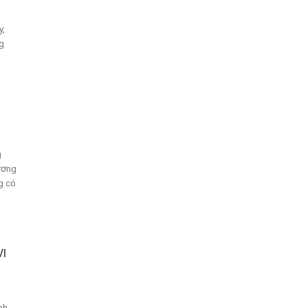
y,
g
g
lương
g có
VI
nh