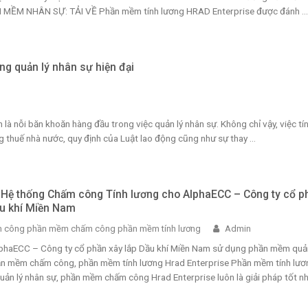
ỀM NHÂN SỰ: TẢI VỀ Phần mềm tính lương HRAD Enterprise được đánh ...
g quản lý nhân sự hiện đại
là nỗi băn khoăn hàng đầu trong việc quản lý nhân sự. Không chỉ vậy, việc tí
 thuế nhà nước, quy định của Luật lao động cũng như sự thay ...
i Hệ thống Chấm công Tính lương cho AlphaECC – Công ty cổ p
ầu khí Miền Nam
 công phần mềm chấm công phần mềm tính lương
Admin
AlphaECC – Công ty cổ phần xây lắp Dầu khí Miền Nam sử dụng phần mềm quản
ần mềm chấm công, phần mềm tính lương Hrad Enterprise Phần mềm tính lươn
n lý nhân sự, phần mềm chấm công Hrad Enterprise luôn là giải pháp tốt nhấ