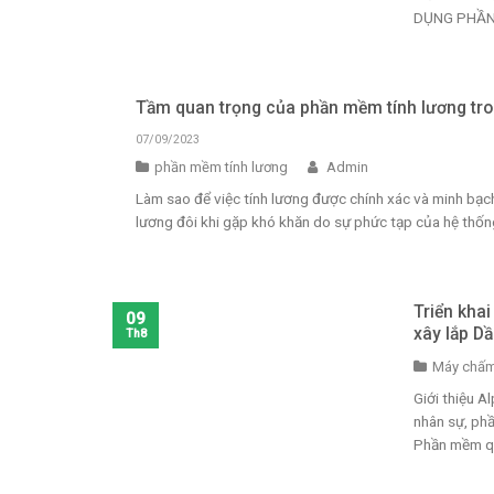
DỤNG PHẦN M
Tầm quan trọng của phần mềm tính lương tron
07/09/2023
phần mềm tính lương
Admin
Làm sao để việc tính lương được chính xác và minh bạch 
lương đôi khi gặp khó khăn do sự phức tạp của hệ thống
Triển kha
09
xây lắp D
Th8
Máy chấm
Giới thiệu 
nhân sự, ph
Phần mềm quả