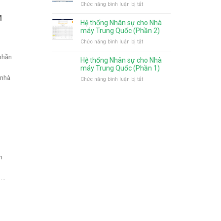
chọn
ở
Chức năng bình luận bị tắt
cho
cho
sử
Hệ
nhà
M
nhà
dụng
thống
máy
Hệ thống Nhân sự cho Nhà
máy
nhiều
Nhân
Nhật
máy Trung Quốc (Phần 2)
Trung
nhất
sự
bản
ở
Chức năng bình luận bị tắt
Quốc
cho
Hệ
(Phần
nhà
phần
thống
4)
Hệ thống Nhân sự cho Nhà
máy
Nhân
máy Trung Quốc (Phần 1)
Trung
sự
 nhà
ở
Chức năng bình luận bị tắt
Quốc
cho
Hệ
(Phần
Nhà
thống
3)
máy
Nhân
Trung
sự
Quốc
cho
(Phần
Nhà
2)
máy
Trung
Quốc
m
(Phần
1)
..