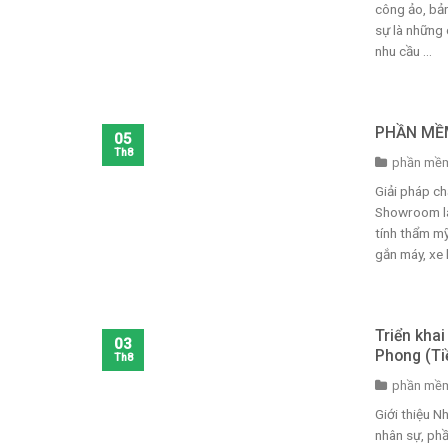
công ảo, bả
sự là những 
nhu cầu ...
PHẦN MỀ
05
Th8
phần mềm
Giải pháp c
Showroom là
tính thẩm mỹ
gắn máy, xe hơ
Triển kha
03
Phong (Ti
Th8
phần mềm
Giới thiệu 
nhân sự, ph