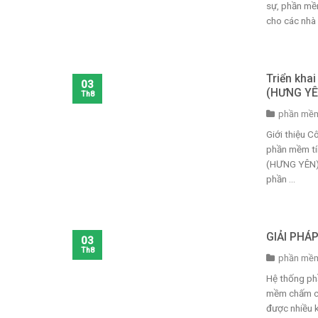
sự, phần mềm
cho các nhà .
Triển kha
03
(HƯNG YÊ
Th8
phần mềm
Giới thiệu 
phần mềm tí
(HƯNG YÊN) 
phần ...
GIẢI PHÁ
03
Th8
phần mềm
Hệ thống ph
mềm chấm côn
được nhiều k