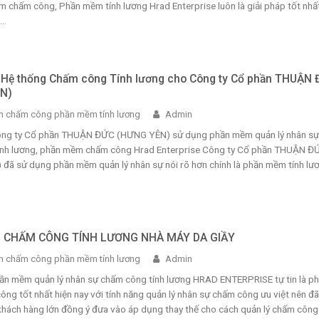
 chấm công, Phần mềm tính lương Hrad Enterprise luôn là giải pháp tốt nhấ
..
i Hệ thống Chấm công Tính lương cho Công ty Cổ phần THUẬN
N)
 chấm công phần mềm tính lương
Admin
Công ty Cổ phần THUẬN ĐỨC (HƯNG YÊN) sử dụng phần mềm quản lý nhân sự
nh lương, phần mềm chấm công Hrad Enterprise Công ty Cổ phần THUẬN Đ
đã sử dụng phần mềm quản lý nhân sự nói rõ hơn chính là phần mềm tính lươ
P CHẤM CÔNG TÍNH LƯƠNG NHÀ MÁY DA GIẦY
 chấm công phần mềm tính lương
Admin
ần mềm quản lý nhân sự chấm công tính lương HRAD ENTERPRISE tự tin là p
g tốt nhất hiện nay với tính năng quản lý nhân sự chấm công ưu việt nên đã
hách hàng lớn đồng ý đưa vào áp dụng thay thế cho cách quản lý chấm công .