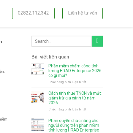
02822.112.342
Liên hệ tư vấn
n
Bài viết liên quan
Phần mềm chấm công tính
lương HRAD Enterprise 2026
ện,
có gì mới?
ở
Chức năng bình luận bị tắt
Phần
mềm
Cách tính thuế TNCN và mức
chấm
giảm trừ gia cảnh từ năm
công
2026
tính
ở
Chức năng bình luận bị tắt
lương
Cách
HRAD
 mềm
tính
Phân quyền chức năng cho
Enterprise
thuế
người dùng trên phần mềm
2026
TNCN
tính lương HRAD Enterprise
có