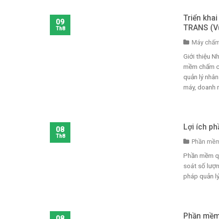
Triển kha
09
TRANS (V
Th8
Máy chấm
Giới thiệu 
mềm chấm cô
quản lý nhân
máy, doanh n
Lợi ích p
08
Th8
Phần mềm
Phần mềm quả
soát số lượn
pháp quản lý
Phần mềm 
08