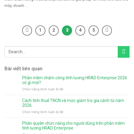
máy, doanh ...
1
2
3
4
5
Bài viết liên quan
Phần mềm chấm công tính lương HRAD Enterprise 2026
có gì mới?
ở
Chức năng bình luận bị tắt
Phần
mềm
Cách tính thuế TNCN và mức giảm trừ gia cảnh từ năm
chấm
2026
công
ở
Chức năng bình luận bị tắt
tính
Cách
lương
tính
Phân quyền chức năng cho người dùng trên phần mềm
HRAD
thuế
tính lương HRAD Enterprise
Enterprise
TNCN