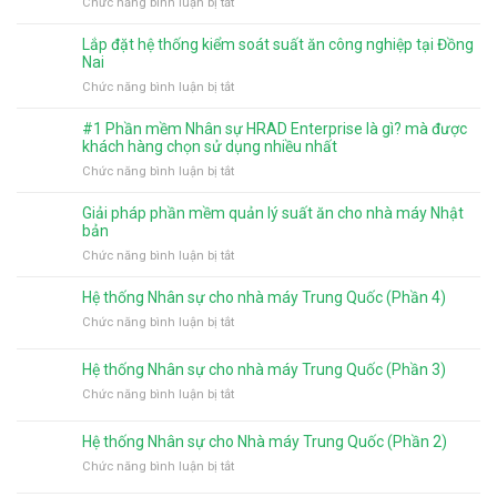
ở
Chức năng bình luận bị tắt
2026
và
Phân
có
mức
quyền
gì
Lắp đặt hệ thống kiểm soát suất ăn công nghiệp tại Đồng
giảm
chức
mới?
Nai
trừ
năng
ở
Chức năng bình luận bị tắt
gia
cho
Lắp
cảnh
người
đặt
từ
#1 Phần mềm Nhân sự HRAD Enterprise là gì? mà được
dùng
hệ
năm
khách hàng chọn sử dụng nhiều nhất
trên
thống
2026
ở
Chức năng bình luận bị tắt
phần
kiểm
#1
mềm
soát
Phần
tính
Giải pháp phần mềm quản lý suất ăn cho nhà máy Nhật
suất
mềm
lương
bản
ăn
Nhân
HRAD
ở
Chức năng bình luận bị tắt
công
sự
Enterprise
Giải
nghiệp
HRAD
pháp
tại
Hệ thống Nhân sự cho nhà máy Trung Quốc (Phần 4)
Enterprise
phần
Đồng
là
ở
Chức năng bình luận bị tắt
mềm
Nai
gì?
Hệ
quản
mà
thống
Hệ thống Nhân sự cho nhà máy Trung Quốc (Phần 3)
lý
được
Nhân
suất
ở
Chức năng bình luận bị tắt
khách
sự
ăn
Hệ
hàng
cho
cho
thống
chọn
nhà
Hệ thống Nhân sự cho Nhà máy Trung Quốc (Phần 2)
nhà
Nhân
sử
máy
máy
ở
Chức năng bình luận bị tắt
sự
dụng
Trung
Nhật
Hệ
cho
nhiều
Quốc