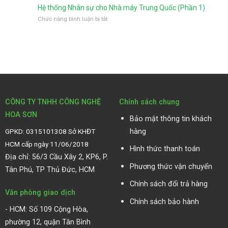
bản
thống
nhà
nhất
(Phần
Hệ thống Nhân sự cho Nhà máy Trung Quốc (Phần 1)
Nhân
máy
4)
ở
Chức năng bình luận bị tắt
sự
Trung
Hệ
cho
Quốc
thống
Nhà
(Phần
Nhân
máy
3)
sự
Trung
cho
Quốc
Nhà
(Phần
máy
2)
Trung
Quốc
CÔNG TY TNHH CÔNG NGHỆ
Chính sách chung
(Phần
HOA SƠN
1)
Bảo mật thông tin khách
GPKD: 0315101308 Sở KHĐT
hàng
HCM cấp ngày 11/06/2018
Hình thức thanh toán
Địa chỉ: 56/3 Cầu Xây 2, KP6, P.
Phương thức vận chuyển
Tân Phú, TP Thủ Đức, HCM
Chính sách đổi trả hàng
Văn phòng giao dịch
Chính sách bảo hành
-
HCM: Số 109 Cộng Hòa,
phường 12, quận Tân Bình