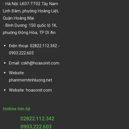
- Hà Nội: LK07-TT02 Tây Nam
Linh Đàm, phường Hoàng Liệt,
Quận Hoàng Mai
- Bình Dương: 150 quốc lộ 1K,
phường Đông Hòa, TP Dĩ An
Điện thoại: 02822.112.342 -
0903.222.603
Email:
cskh@hoasonit.com
Website:
phanmemtinhluong.net
Website:
hoasonit.com
Hotline liên hệ
02822.112.342
0903.222.603