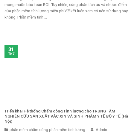
mong muốn bảo toàn ROI. Tuy nhiên, cùng phân tích ưu và nhược điểm
của phần mềm tính lương miễn phí để kết luận xem có nên sử dụng hay
không. Phần mềm tính ...
31
Th7
Triển khai Hệ thống Chấm công Tính lương cho TRUNG TÂM
NGHIÊN CỨU SẢN XUẤT VẮC XIN VÀ SINH PHẨM Y TẾ BỘ Y TẾ (Hà
Nội)
phần mềm chấm công phần mềm tính lương
Admin