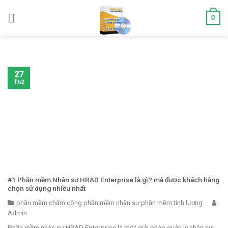
Skip
0
to
content
27
Th2
#1 Phần mềm Nhân sự HRAD Enterprise là gì? mà được khách hàng
chọn sử dụng nhiều nhất
phần mềm chấm công phần mềm nhân sự phần mềm tính lương
Admin
Phần mềm nhân sự HRAD Enterprise là một giải pháp quản lý nhân sự,