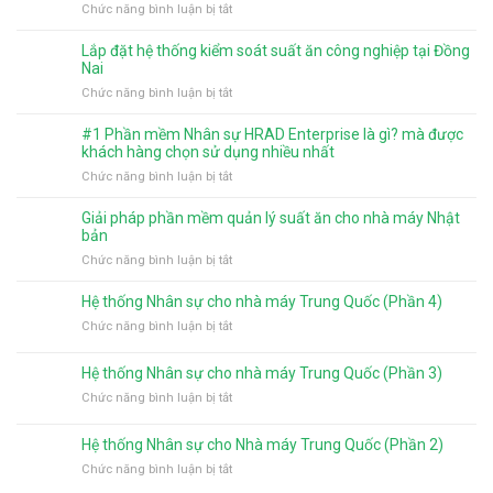
ở
Chức năng bình luận bị tắt
2026
và
Phân
có
mức
quyền
gì
Lắp đặt hệ thống kiểm soát suất ăn công nghiệp tại Đồng
giảm
chức
mới?
Nai
trừ
năng
ở
Chức năng bình luận bị tắt
gia
cho
Lắp
cảnh
người
đặt
từ
#1 Phần mềm Nhân sự HRAD Enterprise là gì? mà được
dùng
hệ
năm
khách hàng chọn sử dụng nhiều nhất
trên
thống
2026
ở
Chức năng bình luận bị tắt
phần
kiểm
#1
mềm
soát
Phần
tính
Giải pháp phần mềm quản lý suất ăn cho nhà máy Nhật
suất
mềm
lương
bản
ăn
Nhân
HRAD
ở
Chức năng bình luận bị tắt
công
sự
Enterprise
Giải
nghiệp
HRAD
pháp
tại
Hệ thống Nhân sự cho nhà máy Trung Quốc (Phần 4)
Enterprise
phần
Đồng
là
ở
Chức năng bình luận bị tắt
mềm
Nai
gì?
Hệ
quản
mà
thống
Hệ thống Nhân sự cho nhà máy Trung Quốc (Phần 3)
lý
được
Nhân
suất
ở
Chức năng bình luận bị tắt
khách
sự
ăn
Hệ
hàng
cho
cho
thống
chọn
nhà
Hệ thống Nhân sự cho Nhà máy Trung Quốc (Phần 2)
nhà
Nhân
sử
máy
máy
ở
Chức năng bình luận bị tắt
sự
dụng
Trung
Nhật
Hệ
cho