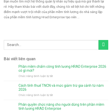
Bạn muốn tìm một hệ thống quản lý nhân sự hiệu quả mà giá thành lại
rẻ. Hãy tham khảo bài viết dưới đây, chúng tôi sẽ liệt kê chi tiết những
điểm mạnh vượt trội nhất của phần mềm tính lương do nhà sáng lập
của phần mềm tính lương Hrad Enterprise tạo nên ...
Bài viết liên quan
Phần mềm chấm công tính lương HRAD Enterprise 2026
có gì mới?
ở
Chức năng bình luận bị tắt
Phần
mềm
Cách tính thuế TNCN và mức giảm trừ gia cảnh từ năm
chấm
2026
công
ở
Chức năng bình luận bị tắt
tính
Cách
lương
tính
Phân quyền chức năng cho người dùng trên phần mềm
HRAD
thuế
tính lương HRAD Enterprise
Enterprise
TNCN