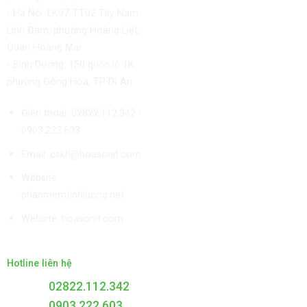
- Hà Nội: LK07-TT02 Tây Nam
Linh Đàm, phường Hoàng Liệt,
Quận Hoàng Mai
- Bình Dương: 150 quốc lộ 1K,
phường Đông Hòa, TP Dĩ An
Điện thoại: 02822.112.342 -
0903.222.603
Email:
cskh@hoasonit.com
Website:
phanmemtinhluong.net
Website:
hoasonit.com
Hotline liên hệ
02822.112.342
0903.222.603