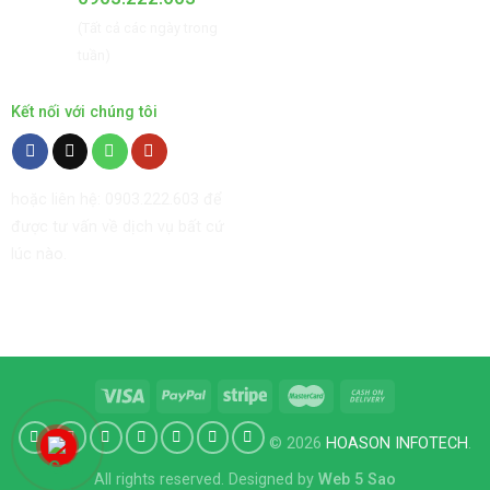
(Tất cả các ngày trong
tuần)
Kết nối với chúng tôi
hoặc liên hệ: 0903.222.603 để
được tư vấn về dịch vụ bất cứ
lúc nào.
© 2026
HOASON INFOTECH
.
All rights reserved. Designed by
Web 5 Sao