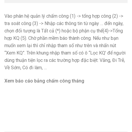
Vào phân hệ quản lý chấm công (1) -> tổng hợp công (2) ->
tra soát công (3) -> Nhập các thông tin từ ngày … đến ngày,
chọn đối tượng là Tất cả (*) hoặc bộ phận cụ thể(4)->Tổng
hợp KQ (5). Chờ phần mềm báo thành công. Nếu như bạn
muốn xem lại thì chỉ nhập tham số như trên và nhấn nút
“Xem KQ”. Trên khung nhập tham số có ô “Lọc KQ’ để người
dùng thuận tiện lọc ra các trường hợp đặc biệt: Vắng, Đi Trễ,
Về Sớm, Có đi làm, …
Xem báo cáo bảng chấm công tháng