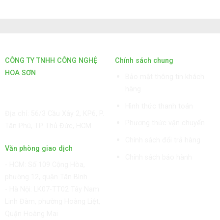
Nhân
máy
3)
sự
Trung
cho
Quốc
Nhà
(Phần
máy
2)
Trung
Quốc
CÔNG TY TNHH CÔNG NGHỆ
Chính sách chung
(Phần
HOA SƠN
1)
Bảo mật thông tin khách
GPKD: 0315101308 Sở KHĐT
hàng
HCM cấp ngày 11/06/2018
Hình thức thanh toán
Địa chỉ: 56/3 Cầu Xây 2, KP6, P.
Phương thức vận chuyển
Tân Phú, TP Thủ Đức, HCM
Chính sách đổi trả hàng
Văn phòng giao dịch
Chính sách bảo hành
-
HCM: Số 109 Cộng Hòa,
phường 12, quận Tân Bình
- Hà Nội: LK07-TT02 Tây Nam
Linh Đàm, phường Hoàng Liệt,
Quận Hoàng Mai