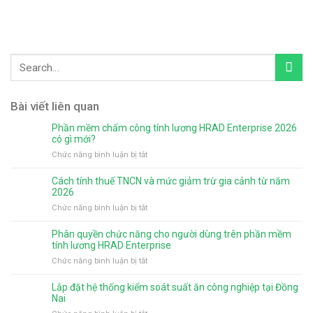
Bài viết liên quan
Phần mềm chấm công tính lương HRAD Enterprise 2026
có gì mới?
ở
Chức năng bình luận bị tắt
Phần
mềm
Cách tính thuế TNCN và mức giảm trừ gia cảnh từ năm
chấm
2026
công
ở
Chức năng bình luận bị tắt
tính
Cách
lương
tính
Phân quyền chức năng cho người dùng trên phần mềm
HRAD
thuế
tính lương HRAD Enterprise
Enterprise
TNCN
ở
Chức năng bình luận bị tắt
2026
và
Phân
có
mức
quyền
gì
Lắp đặt hệ thống kiểm soát suất ăn công nghiệp tại Đồng
giảm
chức
mới?
Nai
trừ
năng