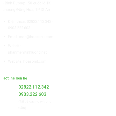
- Bình Dương: 150 quốc lộ 1K,
phường Đông Hòa, TP Dĩ An
Điện thoại: 02822.112.342 -
0903.222.603
Email:
cskh@hoasonit.com
Website:
phanmemtinhluong.net
Website:
hoasonit.com
Hotline liên hệ
02822.112.342
0903.222.603
(Tất cả các ngày trong
tuần)