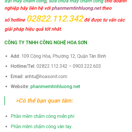
đặt máy chấm công
,
sửa chữa máy chấm công
cho doanh
nghiệp hãy liên hệ với
phanmemtinhluong.net
theo
02822.112.342
số hotline
để được tư vấn các
giải pháp hiệu quả tốt nhất.
CÔNG TY TNHH CÔNG NGHỆ HOA SƠN
Add:
109 Cộng Hòa, Phường 12, Quận Tân Bình
Hotline/Tel:
02822.112.342 – 0903.222.603
Email:
anhtu@hoasonit.com
Website:
phanmemtinhluong.net
>Có thể bạn quan tâm:
Phần mềm chấm công miễn phí
Phần mềm chấm công vân tay