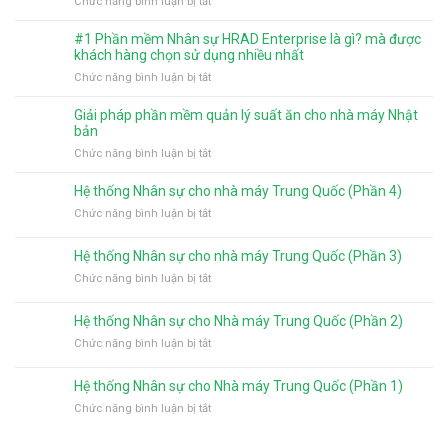
ở
Chức năng bình luận bị tắt
gia
cho
Lắp
cảnh
người
đặt
từ
#1 Phần mềm Nhân sự HRAD Enterprise là gì? mà được
dùng
hệ
năm
khách hàng chọn sử dụng nhiều nhất
trên
thống
2026
ở
Chức năng bình luận bị tắt
phần
kiểm
#1
mềm
soát
Phần
tính
Giải pháp phần mềm quản lý suất ăn cho nhà máy Nhật
suất
mềm
lương
bản
ăn
Nhân
HRAD
ở
Chức năng bình luận bị tắt
công
sự
Enterprise
Giải
nghiệp
HRAD
pháp
tại
Hệ thống Nhân sự cho nhà máy Trung Quốc (Phần 4)
Enterprise
phần
Đồng
là
ở
Chức năng bình luận bị tắt
mềm
Nai
gì?
Hệ
quản
mà
thống
Hệ thống Nhân sự cho nhà máy Trung Quốc (Phần 3)
lý
được
Nhân
suất
ở
Chức năng bình luận bị tắt
khách
sự
ăn
Hệ
hàng
cho
cho
thống
chọn
nhà
Hệ thống Nhân sự cho Nhà máy Trung Quốc (Phần 2)
nhà
Nhân
sử
máy
máy
ở
Chức năng bình luận bị tắt
sự
dụng
Trung
Nhật
Hệ
cho
nhiều
Quốc
bản
thống
nhà
nhất
(Phần
Hệ thống Nhân sự cho Nhà máy Trung Quốc (Phần 1)
Nhân
máy
4)
ở
Chức năng bình luận bị tắt
sự
Trung
Hệ
cho
Quốc
thống
Nhà
(Phần