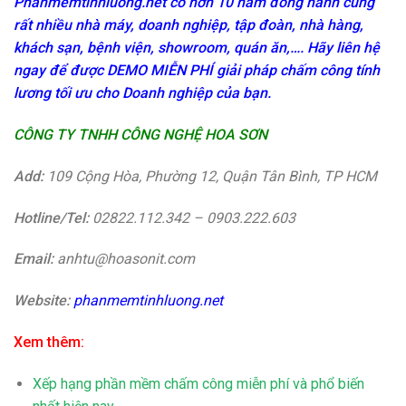
Phanmemtinhluong.net
có hơn 10 năm đồng hành cùng
rất nhiều nhà máy, doanh nghiệp, tập đoàn, nhà hàng,
khách sạn, bệnh viện, showroom, quán ăn,…. Hãy liên hệ
ngay
để được
DEMO MIỄN PHÍ
giải pháp chấm công tính
lương tối ưu cho Doanh nghiệp của bạn.
CÔNG TY TNHH CÔNG NGHỆ HOA SƠN
Add:
109 Cộng Hòa, Phường 12, Quận Tân Bình, TP HCM
Hotline/Tel:
02822.112.342 – 0903.222.603
Email:
anhtu@hoasonit.com
Website:
phanmemtinhluong.net
Xem thêm:
Xếp hạng phần mềm chấm công miễn phí và phổ biến