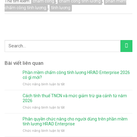
Thẻ tìm kiếm:
chấm công
,
chấm công tính lương
,
phần mềm
chấm công tính lương
,
tính lương
Bài viết liên quan
Phần mềm chấm công tính lương HRAD Enterprise 2026
có gì mới?
ở
Chức năng bình luận bị tắt
Phần
mềm
Cách tính thuế TNCN và mức giảm trừ gia cảnh từ năm
chấm
2026
công
ở
Chức năng bình luận bị tắt
tính
Cách
lương
tính
Phân quyền chức năng cho người dùng trên phần mềm
HRAD
thuế
tính lương HRAD Enterprise
Enterprise
TNCN
ở
Chức năng bình luận bị tắt
2026
và
Phân
có