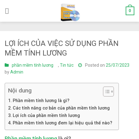
Skip
0
to
content
LỢI ÍCH CỦA VIỆC SỬ DỤNG PHẦN
MỀM TÍNH LƯƠNG
phần mềm tính lương
,
Tin tức
Posted on
25/07/2023
by
Admin
Nội dung
Phần mềm tính lương là gì?
Các tính năng cơ bản của phần mềm tính lương
Lợi ích của phần mềm tính lương
Phần mềm tính lương đem lại hiệu quả thế nào?
Phần mềm tính lương
là gì?