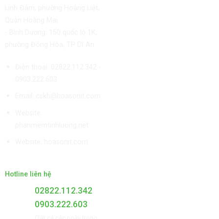
Linh Đàm, phường Hoàng Liệt,
Quận Hoàng Mai
- Bình Dương: 150 quốc lộ 1K,
phường Đông Hòa, TP Dĩ An
Điện thoại: 02822.112.342 -
0903.222.603
Email:
cskh@hoasonit.com
Website:
phanmemtinhluong.net
Website:
hoasonit.com
Hotline liên hệ
02822.112.342
0903.222.603
(Tất cả các ngày trong