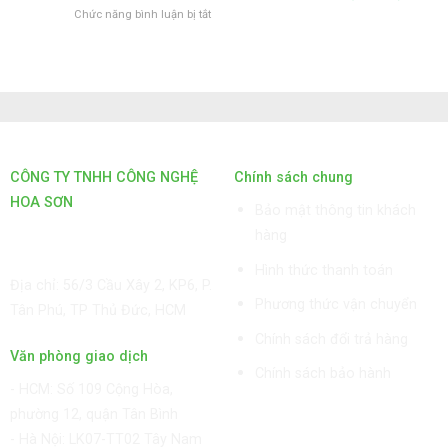
máy
4)
ở
Chức năng bình luận bị tắt
sự
Trung
Hệ
cho
Quốc
thống
Nhà
(Phần
Nhân
máy
3)
sự
Trung
cho
Quốc
Nhà
(Phần
máy
2)
Trung
Quốc
CÔNG TY TNHH CÔNG NGHỆ
Chính sách chung
(Phần
HOA SƠN
1)
Bảo mật thông tin khách
GPKD: 0315101308 Sở KHĐT
hàng
HCM cấp ngày 11/06/2018
Hình thức thanh toán
Địa chỉ: 56/3 Cầu Xây 2, KP6, P.
Phương thức vận chuyển
Tân Phú, TP Thủ Đức, HCM
Chính sách đổi trả hàng
Văn phòng giao dịch
Chính sách bảo hành
-
HCM: Số 109 Cộng Hòa,
phường 12, quận Tân Bình
- Hà Nội: LK07-TT02 Tây Nam