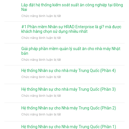
mức
quyền
gì
Lắp đặt hệ thống kiểm soát suất ăn công nghiệp tại Đồng
giảm
chức
mới?
Nai
trừ
năng
ở
Chức năng bình luận bị tắt
gia
cho
Lắp
cảnh
người
đặt
từ
#1 Phần mềm Nhân sự HRAD Enterprise là gì? mà được
dùng
hệ
năm
khách hàng chọn sử dụng nhiều nhất
trên
thống
2026
ở
Chức năng bình luận bị tắt
phần
kiểm
#1
mềm
soát
Phần
tính
Giải pháp phần mềm quản lý suất ăn cho nhà máy Nhật
suất
mềm
lương
bản
ăn
Nhân
HRAD
ở
Chức năng bình luận bị tắt
công
sự
Enterprise
Giải
nghiệp
HRAD
pháp
tại
Hệ thống Nhân sự cho nhà máy Trung Quốc (Phần 4)
Enterprise
phần
Đồng
là
ở
Chức năng bình luận bị tắt
mềm
Nai
gì?
Hệ
quản
mà
thống
Hệ thống Nhân sự cho nhà máy Trung Quốc (Phần 3)
lý
được
Nhân
suất
ở
Chức năng bình luận bị tắt
khách
sự
ăn
Hệ
hàng
cho
cho
thống
chọn
nhà
Hệ thống Nhân sự cho Nhà máy Trung Quốc (Phần 2)
nhà
Nhân
sử
máy
máy
ở
Chức năng bình luận bị tắt
sự
dụng
Trung
Nhật
Hệ
cho
nhiều
Quốc
bản
thống
nhà
nhất
(Phần
Hệ thống Nhân sự cho Nhà máy Trung Quốc (Phần 1)
Nhân