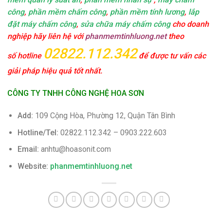
công
,
phần mềm chấm công
,
phần mềm tính lương
,
lắp
đặt máy chấm công
,
sửa chữa máy chấm công
cho doanh
nghiệp hãy liên hệ với
phanmemtinhluong.net
theo
02822.112.342
số hotline
để được tư vấn các
giải pháp hiệu quả tốt nhất.
CÔNG TY TNHH CÔNG NGHỆ HOA SƠN
Add:
109 Cộng Hòa, Phường 12, Quận Tân Bình
Hotline/Tel:
02822.112.342 – 0903.222.603
Email:
anhtu@hoasonit.com
Website:
phanmemtinhluong.net