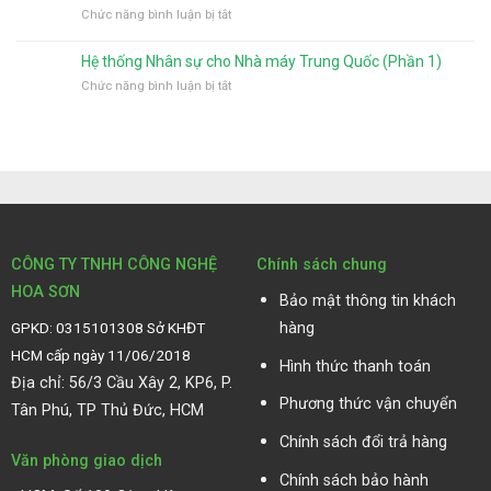
sử
máy
máy
ở
Chức năng bình luận bị tắt
sự
dụng
Trung
Nhật
Hệ
cho
nhiều
Quốc
bản
thống
nhà
nhất
(Phần
Hệ thống Nhân sự cho Nhà máy Trung Quốc (Phần 1)
Nhân
máy
4)
ở
Chức năng bình luận bị tắt
sự
Trung
Hệ
cho
Quốc
thống
Nhà
(Phần
Nhân
máy
3)
sự
Trung
cho
Quốc
Nhà
(Phần
máy
2)
Trung
Quốc
CÔNG TY TNHH CÔNG NGHỆ
Chính sách chung
(Phần
HOA SƠN
1)
Bảo mật thông tin khách
GPKD: 0315101308 Sở KHĐT
hàng
HCM cấp ngày 11/06/2018
Hình thức thanh toán
Địa chỉ: 56/3 Cầu Xây 2, KP6, P.
Phương thức vận chuyển
Tân Phú, TP Thủ Đức, HCM
Chính sách đổi trả hàng
Văn phòng giao dịch
Chính sách bảo hành