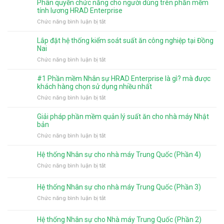
tính
Phân quyền chức năng cho người dùng trên phần mềm
HRAD
thuế
tính lương HRAD Enterprise
Enterprise
TNCN
ở
Chức năng bình luận bị tắt
2026
và
Phân
có
mức
quyền
gì
Lắp đặt hệ thống kiểm soát suất ăn công nghiệp tại Đồng
giảm
chức
mới?
Nai
trừ
năng
ở
Chức năng bình luận bị tắt
gia
cho
Lắp
cảnh
người
đặt
từ
#1 Phần mềm Nhân sự HRAD Enterprise là gì? mà được
dùng
hệ
năm
khách hàng chọn sử dụng nhiều nhất
trên
thống
2026
ở
Chức năng bình luận bị tắt
phần
kiểm
#1
mềm
soát
Phần
tính
Giải pháp phần mềm quản lý suất ăn cho nhà máy Nhật
suất
mềm
lương
bản
ăn
Nhân
HRAD
ở
Chức năng bình luận bị tắt
công
sự
Enterprise
Giải
nghiệp
HRAD
pháp
tại
Hệ thống Nhân sự cho nhà máy Trung Quốc (Phần 4)
Enterprise
phần
Đồng
là
ở
Chức năng bình luận bị tắt
mềm
Nai
gì?
Hệ
quản
mà
thống
Hệ thống Nhân sự cho nhà máy Trung Quốc (Phần 3)
lý
được
Nhân
suất
ở
Chức năng bình luận bị tắt
khách
sự
ăn
Hệ
hàng
cho
cho
thống
chọn
nhà
Hệ thống Nhân sự cho Nhà máy Trung Quốc (Phần 2)
nhà
Nhân