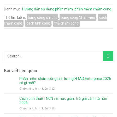
Danh mục:
Hướng dẫn sử dụng phần mềm
,
phần mềm chấm công
Thẻ tìm kiếm:
bảng công chi tiết
,
bảng công Nhân viên
,
cách
chấm công
,
cách tính công
,
thẻ chấm công
Bài viết liên quan
Phần mềm chấm công tính lương HRAD Enterprise 2026
có gì mới?
ở
Chức năng bình luận bị tắt
Phần
mềm
Cách tính thuế TNCN và mức giảm trừ gia cảnh từ năm
chấm
2026
công
ở
Chức năng bình luận bị tắt
tính
Cách
lương