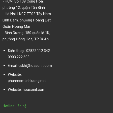
-
HCM: Số 109 Cộng Hòa,
phường 12, quận Tân Bình
- Hà Nội: LK07-TT02 Tây Nam
Linh Đàm, phường Hoàng Liệt,
Quận Hoàng Mai
- Bình Dương: 150 quốc lộ 1K,
phường Đông Hòa, TP Dĩ An
Điện thoại: 02822.112.342 -
0903.222.603
Email:
cskh@hoasonit.com
Website:
phanmemtinhluong.net
Website:
hoasonit.com
Hotline liên hệ