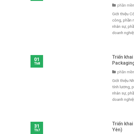
phần mềm
Giới thiệu 
công, phần 
nhân sự, phầ
doanh nghiệp,
Triển kha
01
Packagin
Th8
phần mềm
Giới thiệu 
tính lương,
nhân sự, phầ
doanh nghiệp
Triển kha
31
Yên)
Th7