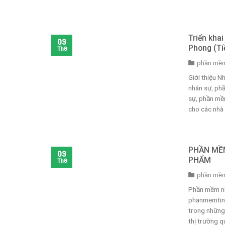
Triển kha
03
Phong (Ti
Th8
phần mềm
Giới thiệu 
nhân sự, ph
sự, phần mềm
cho các nhà .
PHẦN MỀM
03
PHẨM
Th8
phần mềm
Phần mềm nh
phanmemtinh
trong những
thị trường qu