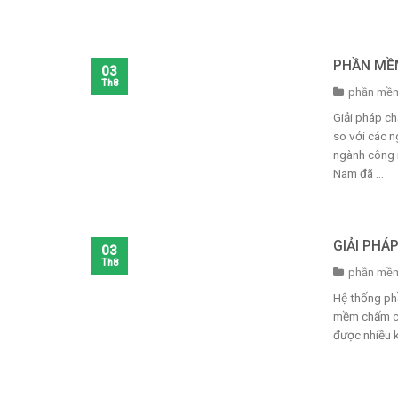
PHẦN MỀ
03
Th8
phần mềm
Giải pháp c
so với các n
ngành công 
Nam đã ...
GIẢI PHÁ
03
Th8
phần mềm
Hệ thống ph
mềm chấm côn
được nhiều k