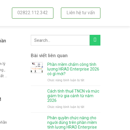
02822.112.342
Liên hệ tư vấn
hần
Bài viết liên quan
 lý
Phần mềm chấm công tính
lương HRAD Enterprise 2026
g ,
có gì mới?
t ...
ở
Chức năng bình luận bị tắt
Phần
mềm
Cách tính thuế TNCN và mức
chấm
giảm trừ gia cảnh từ năm
M
công
2026
tính
ở
Chức năng bình luận bị tắt
lương
Cách
HRAD
tính
Phân quyền chức năng cho
Enterprise
thuế
phần
người dùng trên phần mềm
2026
TNCN
tính lương HRAD Enterprise
có