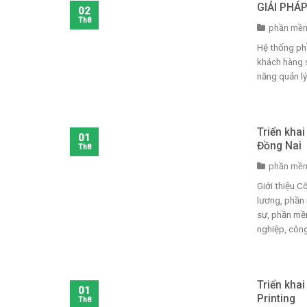
GIẢI PHÁ
02
Th8
phần mềm
Hệ thống ph
khách hàng 
năng quản lý
Triển kha
01
Đồng Nai
Th8
phần mềm
Giới thiệu 
lương, phần
sự, phần mềm
nghiệp, công 
Triển kha
01
Printing
Th8