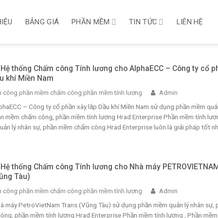
HIỆU
BẢNG GIÁ
PHẦN MỀM
TIN TỨC
LIÊN HỆ
i Hệ thống Chấm công Tính lương cho AlphaECC – Công ty cổ p
ầu khí Miền Nam
 công phần mềm chấm công phần mềm tính lương
Admin
AlphaECC – Công ty cổ phần xây lắp Dầu khí Miền Nam sử dụng phần mềm quản
ần mềm chấm công, phần mềm tính lương Hrad Enterprise Phần mềm tính lươn
n lý nhân sự, phần mềm chấm công Hrad Enterprise luôn là giải pháp tốt nhấ
i Hệ thống Chấm công Tính lương cho Nhà máy PETROVIETNA
ũng Tàu)
 công phần mềm chấm công phần mềm tính lương
Admin
Nhà máy PetroVietNam Trans (Vũng Tàu) sử dụng phần mềm quản lý nhân sự, 
ng, phần mềm tính lương Hrad Enterprise Phần mềm tính lương , Phần mềm