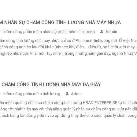
M NHÂN SỰ CHẤM CÔNG TÍNH LƯƠNG NHÀ MÁY NHỰA
 chấm công phần mềm nhân sự phần mềm tính lương
Admin
hấm công tính lương nhà máy nhựa chỉ có ở Phanmemtinhluong.net. Ở Việt Na
gành công nghiệp lâu đời khác (như cơ khí, điện – điện tử, hoá chất, dệt may…
nghiệp nhựa còn khá mới. Tuy nhiên, trong những năm gần đây, ngành Nhựa V
P CHẤM CÔNG TÍNH LƯƠNG NHÀ MÁY DA GIẦY
 chấm công phần mềm tính lương
Admin
ần mềm quản lý nhân sự chấm công tính lương HRAD ENTERPRISE tự tin là p
g tốt nhất hiện nay với tính năng quản lý nhân sự chấm công ưu việt nên đã
hách hàng lớn đồng ý đưa vào áp dụng thay thế cho cách quản lý chấm công .