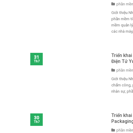
phần mềm
Giới thiệu 
phần mềm tí
mềm quản lý 
các nhà máy, 
Triển kha
31
Điện Tử Y
Th7
phần mềm
Giới thiệu 
chấm công, 
nhân sự, phầ
Triển kha
30
Packagin
Th7
phần mềm