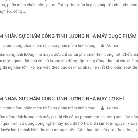
 sự, phần mềm chấm công Hrad Enterprise luôn là giải pháp tốt nhất cho các
ghiệp, công ...
M NHÂN SỰ CHẤM CÔNG TÍNH LƯƠNG NHÀ MÁY DƯỢC PHẨM
 chấm công phần mềm nhân sự phần mềm tính lương
Admin
hấm công tính lương nhà máy dược chỉ có tại phanmemtinhluong.net. Chế biến
 một ngành đặc thù với số lượng lao động tập trung đông đúc tại các nhà m
thí nghiệm lớn. Họ làm việc theo các ca khác nhau nên rất khó kiểm soát để
.
 NHÂN SỰ CHẤM CÔNG TÍNH LƯƠNG NHÀ MÁY CƠ KHÍ
 chấm công phần mềm nhân sự phần mềm tính lương
Admin
ấm công tính lương nhà máy cơ khí chỉ có tại phanmemtinhluong.net . Gia cô
chỉ quá trình sử dụng công nghệ máy móc để hỗ trợ biến kim loại nguyên khối 
 luyện kim) thành hình thù như mong muốn. Các thao tác cắt gọt, đục, doa,…