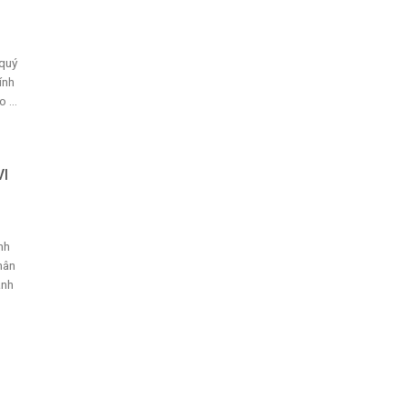
quý
ính
 ...
VI
nh
hân
anh
m