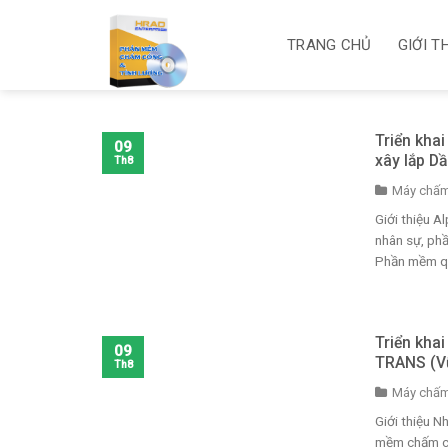
Skip
to
TRANG CHỦ
GIỚI T
content
Triển kha
09
xây lắp D
Th8
Máy chấm
Giới thiệu 
nhân sự, ph
Phần mềm quả
Triển kha
09
TRANS (V
Th8
Máy chấm
Giới thiệu 
mềm chấm cô