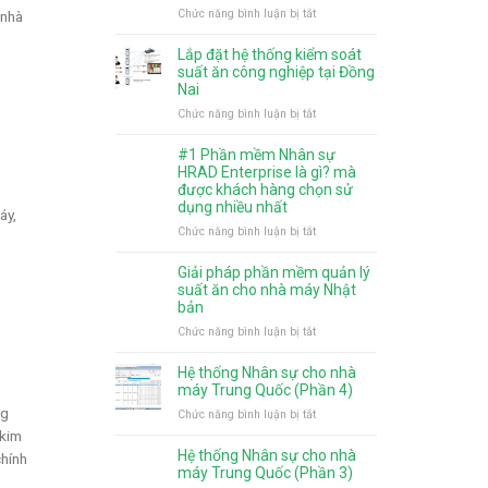
và
ở
Chức năng bình luận bị tắt
 nhà
gì
mức
Phân
mới?
giảm
quyền
Lắp đặt hệ thống kiểm soát
trừ
chức
suất ăn công nghiệp tại Đồng
gia
năng
Nai
cảnh
cho
ở
Chức năng bình luận bị tắt
từ
người
Lắp
năm
dùng
đặt
#1 Phần mềm Nhân sự
2026
trên
hệ
HRAD Enterprise là gì? mà
phần
thống
được khách hàng chọn sử
mềm
dụng nhiều nhất
kiểm
áy,
tính
soát
ở
Chức năng bình luận bị tắt
lương
suất
#1
HRAD
ăn
Phần
Giải pháp phần mềm quản lý
Enterprise
công
mềm
suất ăn cho nhà máy Nhật
nghiệp
Nhân
bản
tại
sự
ở
Chức năng bình luận bị tắt
Đồng
HRAD
Giải
Nai
Enterprise
pháp
Hệ thống Nhân sự cho nhà
là
phần
máy Trung Quốc (Phần 4)
gì?
mềm
ng
ở
Chức năng bình luận bị tắt
mà
quản
Hệ
(kim
được
lý
thống
khách
Hệ thống Nhân sự cho nhà
chính
suất
Nhân
máy Trung Quốc (Phần 3)
hàng
ăn
sự