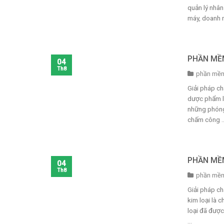
quản lý nhân
máy, doanh n
PHẦN MỀ
04
Th8
phần mềm
Giải pháp c
dược phẩm là
những phóng 
chấm công ..
PHẦN MỀM
04
Th8
phần mềm
Giải pháp ch
kim loại là 
loại đã được
...