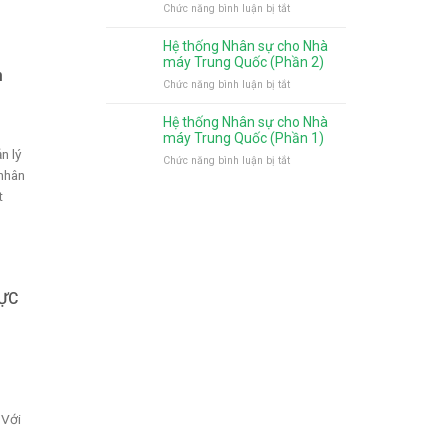
chọn
ở
Chức năng bình luận bị tắt
cho
cho
sử
Hệ
nhà
nhà
dụng
thống
máy
Hệ thống Nhân sự cho Nhà
máy
nhiều
Nhân
Nhật
máy Trung Quốc (Phần 2)
Trung
nhất
n
sự
bản
ở
Chức năng bình luận bị tắt
Quốc
cho
Hệ
(Phần
nhà
thống
4)
Hệ thống Nhân sự cho Nhà
máy
Nhân
máy Trung Quốc (Phần 1)
Trung
sự
n lý
ở
Chức năng bình luận bị tắt
Quốc
cho
nhân
Hệ
(Phần
Nhà
thống
t
3)
máy
Nhân
Trung
sự
Quốc
cho
(Phần
Nhà
2)
máy
ỰC
Trung
Quốc
(Phần
1)
 Với