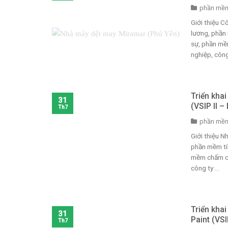
phần mềm
Giới thiệu 
lương, phần
sự, phần mềm
nghiệp, công 
Triển kha
31
(VSIP II –
Th7
phần mềm
Giới thiệu 
phần mềm tí
mềm chấm côn
công ty ...
Triển kha
31
Paint (VS
Th7