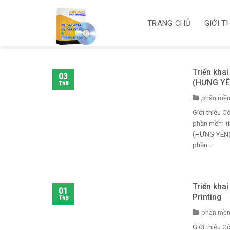
Skip
to
TRANG CHỦ
GIỚI T
content
Triển kha
03
(HƯNG YÊ
Th8
phần mềm
Giới thiệu 
phần mềm tí
(HƯNG YÊN) 
phần ...
Triển kha
01
Printing
Th8
phần mềm
Giới thiệu 