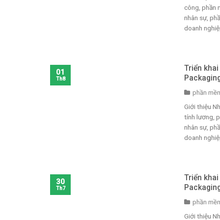
công, phần 
nhân sự, phầ
doanh nghiệp,
Triển kha
01
Packagin
Th8
phần mềm
Giới thiệu 
tính lương,
nhân sự, phầ
doanh nghiệp
Triển kha
30
Packagin
Th7
phần mềm
Giới thiệu 