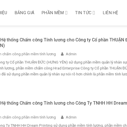
HIỆU
BẢNG GIÁ
PHẦN MỀM
TIN TỨC
LIÊN HỆ
i Hệ thống Chấm công Tính lương cho Công ty Cổ phần THUẬN
N)
 chấm công phần mềm tính lương
Admin
Công ty Cổ phần THUẬN ĐỨC (HƯNG YÊN) sử dụng phần mềm quản lý nhân sự
nh lương, phần mềm chấm công Hrad Enterprise Công ty Cổ phần THUẬN Đ
đã sử dụng phần mềm quản lý nhân sự nói rõ hơn chính là phần mềm tính lươ
i Hệ thống Chấm công Tính lương cho Công Ty TNHH HH Drea
 chấm công phần mềm tính lương
Admin
Công Ty TNHH HH Dream Printing sử dụng phần mềm tính lương, phần mềm c