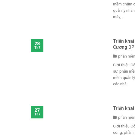
mềm chấm cô
quản lý nhân
máy, ...
Triển kha
28
Cương DP
Th7
phần mềm
Giới thiệu 
sự, phần mề
mềm quản lý 
các nhà ...
Triển kha
27
Th7
phần mềm
Giới thiệu 
công, phần 