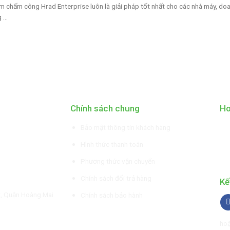
 chấm công Hrad Enterprise luôn là giải pháp tốt nhất cho các nhà máy, do
...
Chính sách chung
Ho
Bảo mật thông tin khách hàng
Hình thức thanh toán
Phương thức vận chuyển
Chính sách đổi trả hàng
Kế
t, Quận Hoàng Mai
Chính sách bảo hành
hoặ