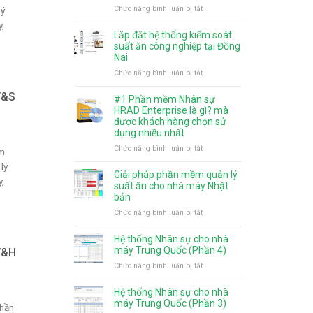
và
ở
Chức năng bình luận bị tắt
lý
gì
mức
Phân
mới?
,
giảm
quyền
Lắp đặt hệ thống kiểm soát
trừ
chức
suất ăn công nghiệp tại Đồng
gia
năng
Nai
cảnh
cho
ở
Chức năng bình luận bị tắt
từ
người
Lắp
năm
dùng
V&S
đặt
#1 Phần mềm Nhân sự
2026
trên
hệ
HRAD Enterprise là gì? mà
phần
thống
được khách hàng chọn sử
mềm
dụng nhiều nhất
kiểm
tính
soát
ở
Chức năng bình luận bị tắt
ềm
lương
suất
#1
HRAD
lý
ăn
Phần
Giải pháp phần mềm quản lý
Enterprise
công
,
mềm
suất ăn cho nhà máy Nhật
nghiệp
Nhân
bản
tại
sự
ở
Chức năng bình luận bị tắt
Đồng
HRAD
Giải
Nai
Enterprise
pháp
Hệ thống Nhân sự cho nhà
là
phần
máy Trung Quốc (Phần 4)
V&H
gì?
mềm
ở
Chức năng bình luận bị tắt
mà
quản
Hệ
được
lý
thống
khách
Hệ thống Nhân sự cho nhà
suất
Nhân
máy Trung Quốc (Phần 3)
hàng
phần
ăn
sự