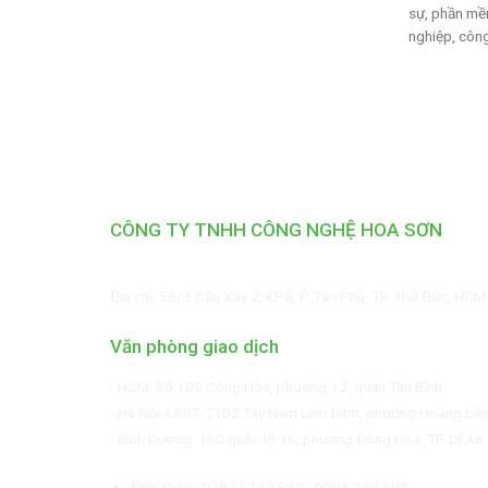
sự, phần mềm
nghiệp, công 
CÔNG TY TNHH CÔNG NGHỆ HOA SƠN
GPKD: 0315101308 Sở KHĐT HCM cấp ngày 11/06/2018
Địa chỉ: 56/3 Cầu Xây 2, KP6, P. Tân Phú, TP Thủ Đức, HCM
Văn phòng giao dịch
-
HCM: Số 109 Cộng Hòa, phường 12, quận Tân Bình
- Hà Nội: LK07-TT02 Tây Nam Linh Đàm, phường Hoàng Liệ
- Bình Dương: 150 quốc lộ 1K, phường Đông Hòa, TP Dĩ An
Điện thoại: 02822.112.342 - 0903.222.603