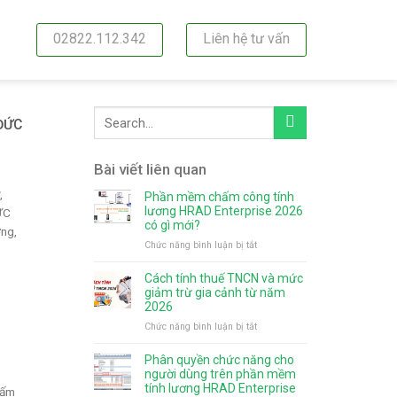
02822.112.342
Liên hệ tư vấn
 ĐỨC
Bài viết liên quan
,
Phần mềm chấm công tính
lương HRAD Enterprise 2026
ỨC
có gì mới?
ng,
ở
Chức năng bình luận bị tắt
Phần
mềm
Cách tính thuế TNCN và mức
chấm
giảm trừ gia cảnh từ năm
công
2026
m
tính
ở
Chức năng bình luận bị tắt
lương
Cách
HRAD
tính
Phân quyền chức năng cho
Enterprise
thuế
người dùng trên phần mềm
2026
TNCN
tính lương HRAD Enterprise
hấm
có