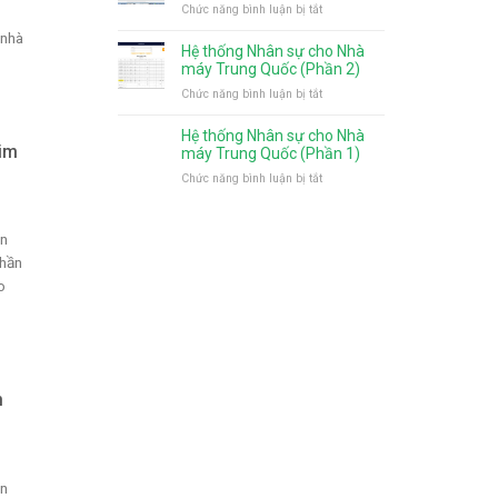
chọn
ở
Chức năng bình luận bị tắt
cho
cho
sử
Hệ
nhà
 nhà
nhà
dụng
thống
máy
Hệ thống Nhân sự cho Nhà
máy
nhiều
Nhân
Nhật
máy Trung Quốc (Phần 2)
Trung
nhất
sự
bản
ở
Chức năng bình luận bị tắt
Quốc
cho
Hệ
(Phần
nhà
thống
4)
Hệ thống Nhân sự cho Nhà
máy
Kim
Nhân
máy Trung Quốc (Phần 1)
Trung
sự
ở
Chức năng bình luận bị tắt
Quốc
cho
Hệ
(Phần
Nhà
thống
3)
máy
Nhân
ân
Trung
sự
Phần
Quốc
cho
(Phần
o
Nhà
2)
máy
Trung
Quốc
(Phần
1)
h
ân