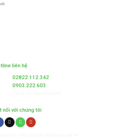
anh
tline liên hệ
02822.112.342
0903.222.603
(Tất cả các ngày trong tuần)
t nối với chúng tôi
c liên hệ: 0903.222.603 để được tư vấn về